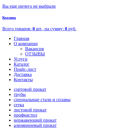
Вы еще ничего не выбрали
Корзина
Всего товаров:
0
шт., на сумму:
0
руб.
Главная
О компании
Вакансия
ОТЗЫВЫ
Услуги
Каталог
Прайс-лист
Доставка
Контакты
сортовой прокат
трубы
специальные стали и сплавы
сетка
листовой прокат
профнастил
нержавеющий прокат
алюминиевый прокат