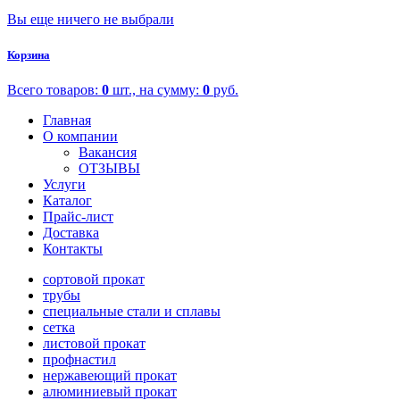
Вы еще ничего не выбрали
Корзина
Всего товаров:
0
шт., на сумму:
0
руб.
Главная
О компании
Вакансия
ОТЗЫВЫ
Услуги
Каталог
Прайс-лист
Доставка
Контакты
сортовой прокат
трубы
специальные стали и сплавы
сетка
листовой прокат
профнастил
нержавеющий прокат
алюминиевый прокат