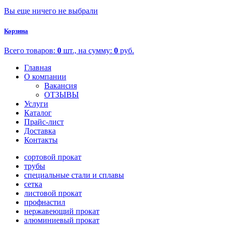
Вы еще ничего не выбрали
Корзина
Всего товаров:
0
шт., на сумму:
0
руб.
Главная
О компании
Вакансия
ОТЗЫВЫ
Услуги
Каталог
Прайс-лист
Доставка
Контакты
сортовой прокат
трубы
специальные стали и сплавы
сетка
листовой прокат
профнастил
нержавеющий прокат
алюминиевый прокат