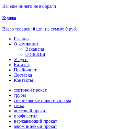
Вы еще ничего не выбрали
Корзина
Всего товаров:
0
шт., на сумму:
0
руб.
Главная
О компании
Вакансия
ОТЗЫВЫ
Услуги
Каталог
Прайс-лист
Доставка
Контакты
сортовой прокат
трубы
специальные стали и сплавы
сетка
листовой прокат
профнастил
нержавеющий прокат
алюминиевый прокат