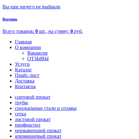
Вы еще ничего не выбрали
Корзина
Всего товаров:
0
шт., на сумму:
0
руб.
Главная
О компании
Вакансия
ОТЗЫВЫ
Услуги
Каталог
Прайс-лист
Доставка
Контакты
сортовой прокат
трубы
специальные стали и сплавы
сетка
листовой прокат
профнастил
нержавеющий прокат
алюминиевый прокат