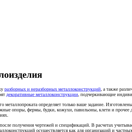
лоизделия
жу
разборных и неразборных металлоконструкций
, а также разл
оят
декоративные металлоконструкции
, подчеркивающие индивид
 металлопроката определяет только ваше задание. Изготовлены 
жные опоры, фермы, будки, кожухи, павильоны, клети и прочее 
иях.
осле получения чертежей и спецификаций. В расчетах учитывае
аллоконструкций осуществляется как для организаций и частных