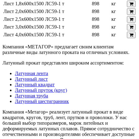
Лист 1,8х600х1500 ЛС59-1 т
898
кг
Лист 2,0х600х1500 ЛС59-1 т
898
кг
Лист 2,5х600х1500 ЛС59-1 т
898
кг
Лист 3,0х600х1500 ЛС59-1 т
898
кг
Лист 4,0х600х1500 ЛС59-1 т
898
кг
Компания «МЕТАГОР» предлагает своим клиентам
различные виды латунного проката на отличных условиях.
Латунный прокат представлен широким ассортиментом:
Латунная лента
Латунный лист
Латунный квадрат
Латунный пруток (круг)
Латунная труба
Латунный шестигранник
Компания «Метагор» реализует латунный прокат в виде
квадратов, кругов, труб, лент, прутков и проволоки. У нас
большой выбор типоразмеров, марок литейных и
деформируемых латунных сплавов. Прямое сотрудничество с
отечественными и производителями обеспечивает доступные