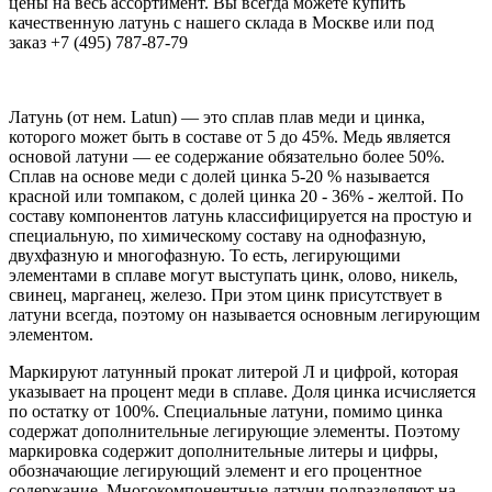
цены на весь ассортимент. Вы всегда можете купить
качественную латунь с нашего склада в Москве или под
заказ
+7 (495) 787-87-79
Латунь (от нем. Latun) — это сплав плав меди и цинка,
которого может быть в составе от 5 до 45%. Медь является
основой латуни — ее содержание обязательно более 50%.
Сплав на основе меди с долей цинка 5-20 % называется
красной или томпаком, с долей цинка 20 - 36% - желтой. По
составу компонентов латунь классифицируется на простую и
специальную, по химическому составу на однофазную,
двухфазную и многофазную. То есть, легирующими
элементами в сплаве могут выступать цинк, олово, никель,
свинец, марганец, железо. При этом цинк присутствует в
латуни всегда, поэтому он называется основным легирующим
элементом.
Маркируют латунный прокат литерой Л и цифрой, которая
указывает на процент меди в сплаве. Доля цинка исчисляется
по остатку от 100%. Специальные латуни, помимо цинка
содержат дополнительные легирующие элементы. Поэтому
маркировка содержит дополнительные литеры и цифры,
обозначающие легирующий элемент и его процентное
содержание. Многокомпонентные латуни подразделяют на