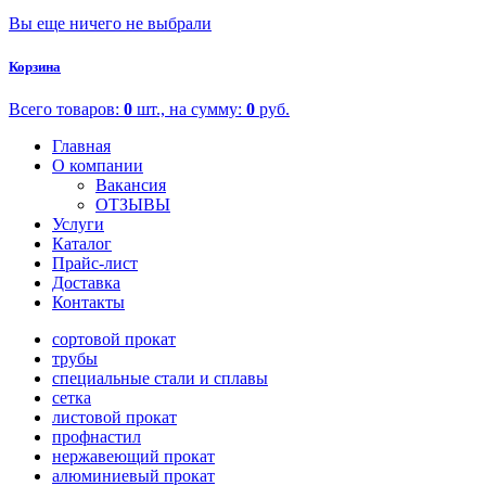
Вы еще ничего не выбрали
Корзина
Всего товаров:
0
шт., на сумму:
0
руб.
Главная
О компании
Вакансия
ОТЗЫВЫ
Услуги
Каталог
Прайс-лист
Доставка
Контакты
сортовой прокат
трубы
специальные стали и сплавы
сетка
листовой прокат
профнастил
нержавеющий прокат
алюминиевый прокат