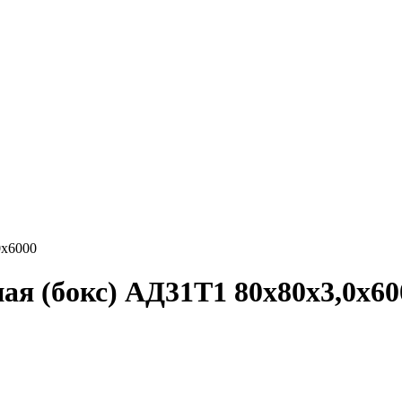
0х6000
я (бокс) АД31Т1 80х80х3,0х60